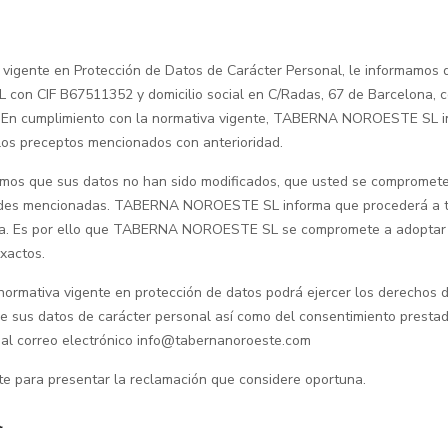
 vigente en Protección de Datos de Carácter Personal, le informamos 
 CIF B67511352 y domicilio social en C/Radas, 67 de Barcelona, con la
. En cumplimiento con la normativa vigente, TABERNA NOROESTE SL i
 los preceptos mencionados con anterioridad.
mos que sus datos no han sido modificados, que usted se compromete 
idades mencionadas. TABERNA NOROESTE SL informa que procederá a trat
izada. Es por ello que TABERNA NOROESTE SL se compromete a adoptar 
exactos.
ormativa vigente en protección de datos podrá ejercer los derechos de 
 de sus datos de carácter personal así como del consentimiento prestad
 o al correo electrónico info@tabernanoroeste.com
nte para presentar la reclamación que considere oportuna.
l