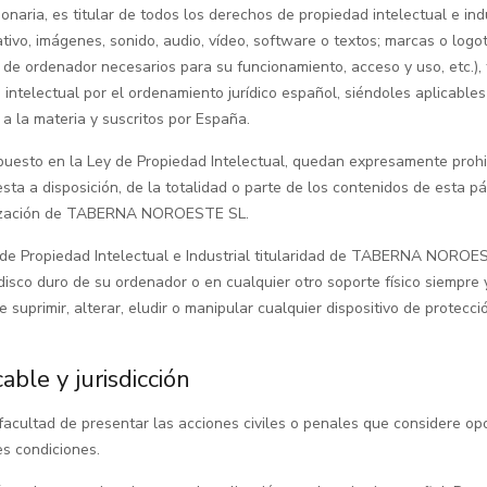
a, es titular de todos los derechos de propiedad intelectual e indu
tivo, imágenes, sonido, audio, vídeo, software o textos; marcas o logo
s de ordenador necesarios para su funcionamiento, acceso y uso, etc
intelectual por el ordenamiento jurídico español, siéndoles aplicable
 a la materia y suscritos por España.
puesto en la Ley de Propiedad Intelectual, quedan expresamente prohibi
sta a disposición, de la totalidad o parte de los contenidos de esta p
torización de TABERNA NOROESTE SL.
de Propiedad Intelectual e Industrial titularidad de TABERNA NOROEST
l disco duro de su ordenador o en cualquier otro soporte físico siempre
 suprimir, alterar, eludir o manipular cualquier dispositivo de protecc
able y jurisdicción
ltad de presentar las acciones civiles o penales que considere oport
es condiciones.